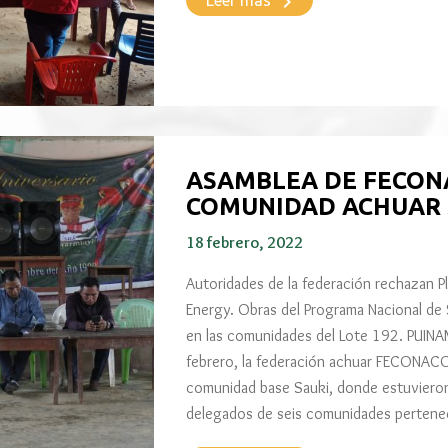
keyboard_arrow_right
Leer más
ASAMBLEA DE FECON
COMUNIDAD ACHUAR 
18 febrero, 2022
Autoridades de la federación rechazan 
Energy. Obras del Programa Nacional de
en las comunidades del Lote 192. PUINA
febrero, la federación achuar FECONACO
comunidad base Sauki, donde estuvieron
delegados de seis comunidades pertenec