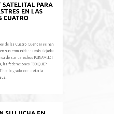
 SATELITAL PARA
STRES EN LAS
S CUATRO
nes de las Cuatro Cuencas se han
t en sus comunidades más alejadas
fensa de sus derechos PUINAMUDT
s, las federaciones FEDIQUEP,
an logrado concretar la
 sus…
N SU LUCHA EN