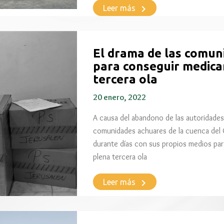
keyboard_arrow_right
Leer más
El drama de las comun
para conseguir medic
tercera ola
20 enero, 2022
A causa del abandono de las autoridades 
comunidades achuares de la cuenca del C
durante días con sus propios medios p
plena tercera ola
keyboard_arrow_right
Leer más