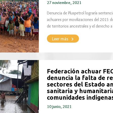
27 noviembre, 2021
Denuncia de Pluspetrol lograría sentenci
achuares por movilizaciones del 2015 d
de territorios ancestrales y el derecho 
keyboard_arrow_right
Leer más
Federación achuar F
denuncia la falta de re
sectores del Estado a
sanitaria y humanitari
comunidades indígenas
10 junio, 2021