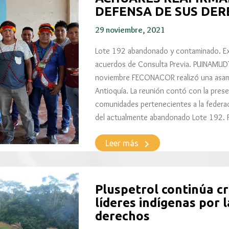
DEFENSA DE SUS DE
29 noviembre, 2021
Lote 192 abandonado y contaminado. Ex
acuerdos de Consulta Previa. PUINAMUDT
noviembre FECONACOR realizó una asam
Antioquía. La reunión contó con la prese
comunidades pertenecientes a la federac
del actualmente abandonado Lote 19
keyboard_arrow_right
Leer más
Pluspetrol continúa cr
líderes indígenas por 
derechos