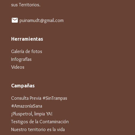
sus Territorios.
mail
puinamudt@gmail.com
Herramientas
Galería de fotos
Infografías
Videos
Campañas
Consulta Previa #SinTrampas
#AmazoníaSana
¡Pluspetrol, limpia YA!
Testigos de la Contaminación
Nuestro territorio es la vida