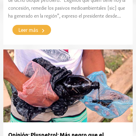
de dicho bloque petrolero. “Exigimos que quien tiene hoy la
concesión, remedie los pasivos medioambientales [sic] que
ha generado en la región”, expreso el presidente desde…
keyboard_arrow_right
Leer más
Opinión: Pluspetrol: Más negro que el