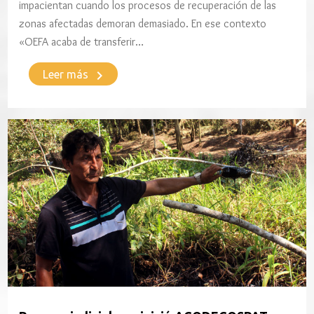
impacientan cuando los procesos de recuperación de las
zonas afectadas demoran demasiado. En ese contexto
«OEFA acaba de transferir…
keyboard_arrow_right
Leer más