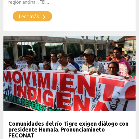
región andina”. “El…
keyboard_arrow_right
Leer más
Comunidades del río Tigre exigen diálogo con
presidente Humala. Pronunciamineto
FECONAT