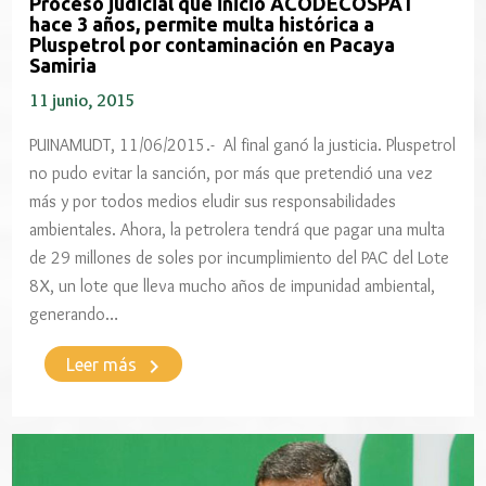
Proceso judicial que inició ACODECOSPAT
hace 3 años, permite multa histórica a
Pluspetrol por contaminación en Pacaya
Samiria
11 junio, 2015
PUINAMUDT, 11/06/2015.- Al final ganó la justicia. Pluspetrol
no pudo evitar la sanción, por más que pretendió una vez
más y por todos medios eludir sus responsabilidades
ambientales. Ahora, la petrolera tendrá que pagar una multa
de 29 millones de soles por incumplimiento del PAC del Lote
8X, un lote que lleva mucho años de impunidad ambiental,
generando…
keyboard_arrow_right
Leer más