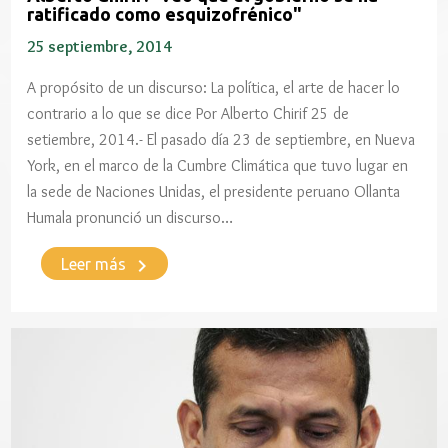
ratificado como esquizofrénico"
25 septiembre, 2014
A propósito de un discurso: La política, el arte de hacer lo
contrario a lo que se dice Por Alberto Chirif 25 de
setiembre, 2014.- El pasado día 23 de septiembre, en Nueva
York, en el marco de la Cumbre Climática que tuvo lugar en
la sede de Naciones Unidas, el presidente peruano Ollanta
Humala pronunció un discurso…
keyboard_arrow_right
Leer más