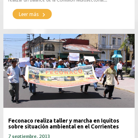
keyboard_arrow_right
Leer más
Feconaco realiza taller y marcha en Iquitos
sobre situación ambiental en el Corrientes
7 septiembre, 2013