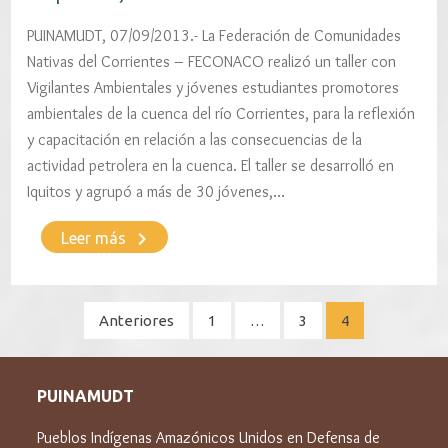
PUINAMUDT, 07/09/2013.- La Federación de Comunidades
Nativas del Corrientes – FECONACO realizó un taller con
Vigilantes Ambientales y jóvenes estudiantes promotores
ambientales de la cuenca del río Corrientes, para la reflexión
y capacitación en relación a las consecuencias de la
actividad petrolera en la cuenca. El taller se desarrolló en
Iquitos y agrupó a más de 30 jóvenes,…
keyboard_arrow_right
Leer más
Paginación
Anteriores
1
…
3
4
de
entradas
PUINAMUDT
Pueblos Indígenas Amazónicos Unidos en Defensa de