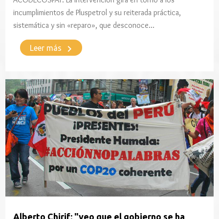
incumplimientos de Pluspetrol y su reiterada práctica,
sistemática y sin «reparo», que desconoce…
keyboard_arrow_right
Leer más
Alberto Chirif: "veo que el gobierno se ha