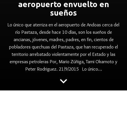
aeropuerto envuelto en
sueños
Lo único que aterriza en el aeropuerto de Andoas cerca del
río Pastaza, desde hace 10 días, son los sueños de
ancianas, jóvenes, madres, padres, en fin, cientos de
pobladores quechuas del Pastaza, que han recuperado el
territorio arrebatado violentamente por el Estado y las
empresas petroleras Por, Mario Zúñiga, Tami Okamoto y
Peter Rodriguez. 21/9/2015 Lo único…
keyboard_arrow_down
folder
,
,
ANDOAS
CONSULTA LOTE 192
CONSULTA PREVIA
,
,
,
CONTAMINACION PETROLERA
FECONACO
,
,
,
FEDIQUEP
LOTE 192
LUCHA INDIGENA
PUINAMUDT