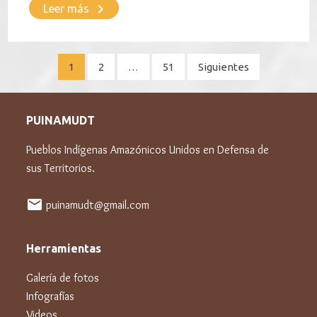
keyboard_arrow_right
Leer más
Paginación
1
2
…
51
Siguientes
de
entradas
PUINAMUDT
Pueblos Indígenas Amazónicos Unidos en Defensa de
sus Territorios.
mail
puinamudt@gmail.com
Herramientas
Galería de fotos
Infografías
Videos