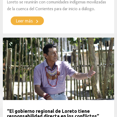
Loreto se reunirán con comunidades indígenas movilizadas
de la cuenca del Corrientes para dar inicio a diálogo.
keyboard_arrow_right
Leer más
“El gobierno regional de Loreto tiene
responsabilidad directa en los conflictos”