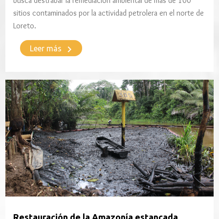
busca destrabar la remediación ambiental de más de 100
sitios contaminados por la actividad petrolera en el norte de
Loreto.
keyboard_arrow_right
Leer más
Restauración de la Amazonía estancada