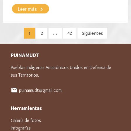
keyboard_arrow_right
Leer más
Paginación
1
2
…
42
Siguientes
de
entradas
PUINAMUDT
Pueblos Indígenas Amazónicos Unidos en Defensa de
sus Territorios.
mail
puinamudt@gmail.com
Herramientas
Galería de fotos
Infografías