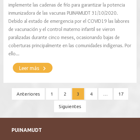
implemente las cadenas de frío para garantizar la potencia
inmunizadora de las vacunas PUINAMUDT 31/10/2020.
Debido al estado de emergencia por el COVID19 las labores
de vacunación y el control materno infantil se vieron
paralizadas durante cinco meses, ocasionando bajas de
coberturas principalmente en las comunidades indígenas. Por
ello…
keyboard_arrow_right
Leer más
Paginación
Anteriores
1
2
3
4
…
17
de
Siguientes
entradas
PUINAMUDT