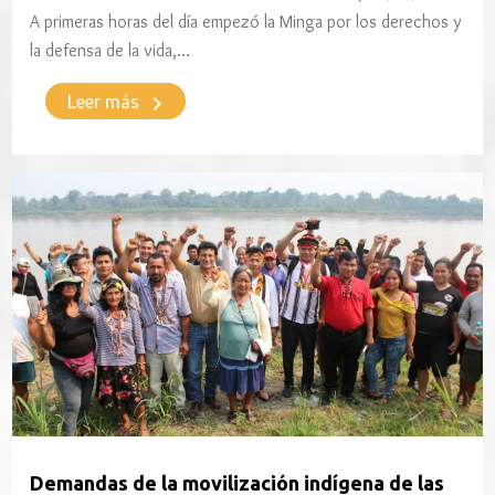
A primeras horas del día empezó la Minga por los derechos y
la defensa de la vida,…
keyboard_arrow_right
Leer más
Demandas de la movilización indígena de las