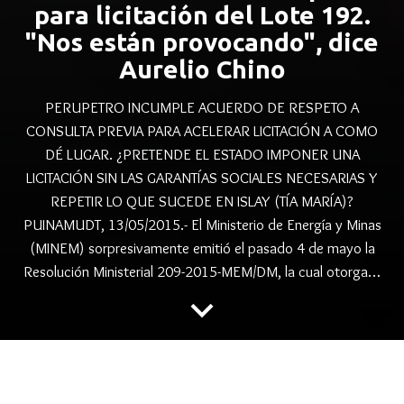
para licitación del Lote 192.
"Nos están provocando", dice
Aurelio Chino
PERUPETRO INCUMPLE ACUERDO DE RESPETO A
CONSULTA PREVIA PARA ACELERAR LICITACIÓN A COMO
DÉ LUGAR. ¿PRETENDE EL ESTADO IMPONER UNA
LICITACIÓN SIN LAS GARANTÍAS SOCIALES NECESARIAS Y
REPETIR LO QUE SUCEDE EN ISLAY (TÍA MARÍA)?
PUINAMUDT, 13/05/2015.- El Ministerio de Energía y Minas
(MINEM) sorpresivamente emitió el pasado 4 de mayo la
Resolución Ministerial 209-2015-MEM/DM, la cual otorga…
keyboard_arrow_down
folder
,
,
,
AMAZONIA
CONSULTA PREVIA
FECONACO