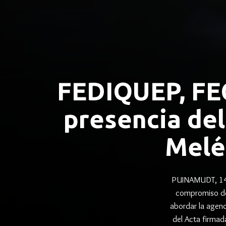
FEDIQUEP, F
presencia de
Melé
PUINAMUDT, 14/0
compromiso d
abordar la agen
del Acta firmad