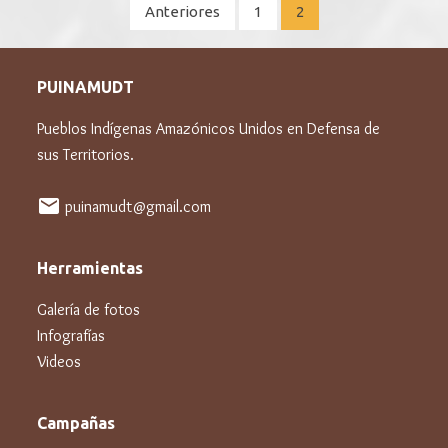
Paginación
Anteriores
1
2
de
entradas
PUINAMUDT
Pueblos Indígenas Amazónicos Unidos en Defensa de
sus Territorios.
mail
puinamudt@gmail.com
Herramientas
Galería de fotos
Infografías
Videos
Campañas