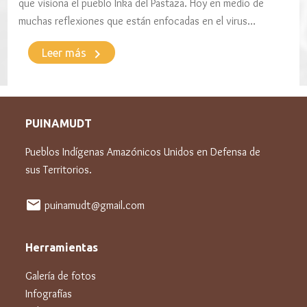
que visiona el pueblo Inka del Pastaza. Hoy en medio de
muchas reflexiones que están enfocadas en el virus…
keyboard_arrow_right
Leer más
PUINAMUDT
Pueblos Indígenas Amazónicos Unidos en Defensa de
sus Territorios.
mail
puinamudt@gmail.com
Herramientas
Galería de fotos
Infografías