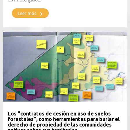
keyboard_arrow_right
Leer más
Los "contratos de cesión en uso de suelos
forestales", como herramientas para burlar el
derecho de propiedad de las comunidades
nativas sobre sus territorios