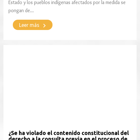
Estado y los pueblos indígenas afectados por la medida se
pongan de…
keyboard_arrow_right
Leer más
¿Se ha violado el contenido constitucional del
derecho a la consulta previa en el proceso de