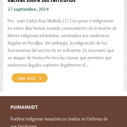
17 septiembre, 2014
Por, Juan Carlos Ruiz Molleda (1) Con pesar e indignación
en estos días hemos tomado conocimiento de la muerte de
líderes indígenas asháninkas, asesinados por madereros
ilegales en Pucallpa. Sin embargo, la indignación de los
funcionarios del sector no es suficiente. Es necesario que
se ataque de forma efectiva las causas que permiten que
madereros ilegales exploten ilegalmente el…
keyboard_arrow_right
Leer más
PUINAMUDT
Pueblos Indígenas Amazónicos Unidos en Defensa de
sus Territorios.