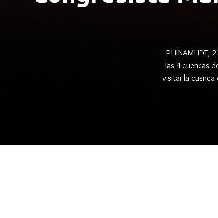
PUINAMUDT, 22/0
las 4 cuencas d
visitar la cuenca 
folder
,
,
CONTAMINACION PETROLERA
FECONAT
KICHW
Congresista Marisol Pére
Tigre