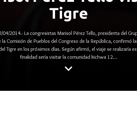
Tigre
4/2014.- La congresistas Marisol Pérez Tello, presidenta del Gru
e la Comisión de Pueblos del Congreso de la República, confirmó la
del Tigre en los próximos días. Según afirmó, el viaje se realizaría es
finalidad sería visitar la comunidad kichwa 12…
keyboard_arrow_down
,
,
,
A
MARISOL PEREZ TELLO
PUINAMUDT
TIGRE
z Tello visitará cuenca del