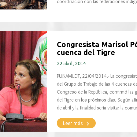
coordinación con las federaciones ind
Congresista Marisol Pé
cuenca del Tigre
22 abril, 2014
PUINAMUDT, 22/04/2014.- La congresistas
del Grupo de Trabajo de las 4 cuencas d
Congreso de la República, confirmó las g
del Tigre en los próximos días. Según afir
de abril y la finalidad sería visitar la c
keyboard_arrow_right
Leer más