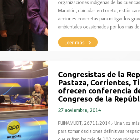
organizaciones indígenas de las cuencas 
Marañón, ubicadas en Loreto, están can
acciones concretas para mitigar los gra
ambientales ocasionados por los más d
keyboard_arrow_right
Leer más
Congresistas de la Rep
Pastaza, Corrientes, 
ofrecen conferencia d
Congreso de la Repúbl
27 noviembre, 2014
PUINAMUDT, 26711/2014.- Una vez más e
para tomar decisiones definitivas respecto
que sufren las más de 100 comunidades d