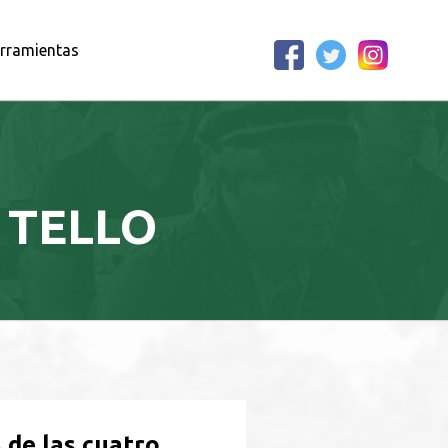
rramientas
 TELLO
 de las cuatro