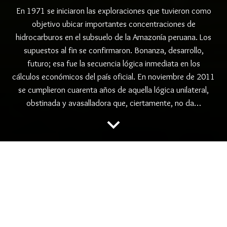
En 1971 se iniciaron las exploraciones que tuvieron como
objetivo ubicar importantes concentraciones de
hidrocarburos en el subsuelo de la Amazonía peruana. Los
supuestos al fin se confirmaron. Bonanza, desarrollo,
futuro; esa fue la secuencia lógica inmediata en los
cálculos económicos del país oficial. En noviembre de 2011
se cumplieron cuarenta años de aquella lógica unilateral,
obstinada y avasalladora que, ciertamente, no da…
keyboard_arrow_down
folder
,
,
,
CONTAMINACION
GRAFICA
PETRÓLEO
PUINAMUDT
Carteles de reflexión por