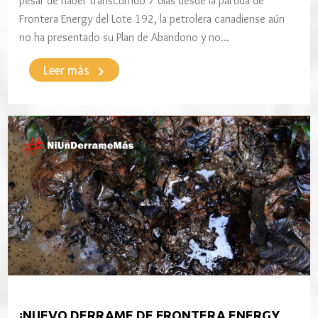
pesar de haber transcurrido 7 días desde la partida de
Frontera Energy del Lote 192, la petrolera canadiense aún
no ha presentado su Plan de Abandono y no…
keyboard_arrow_right
Leer más
¡NUEVO DERRAME DE FRONTERA ENERGY