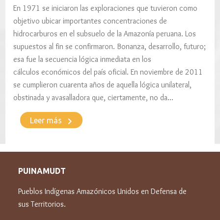
En 1971 se iniciaron las exploraciones que tuvieron como
objetivo ubicar importantes concentraciones de
hidrocarburos en el subsuelo de la Amazonía peruana. Los
supuestos al fin se confirmaron. Bonanza, desarrollo, futuro;
esa fue la secuencia lógica inmediata en los
cálculos económicos del país oficial. En noviembre de 2011
se cumplieron cuarenta años de aquella lógica unilateral,
obstinada y avasalladora que, ciertamente, no da…
keyboard_arrow_right
Leer más
PUINAMUDT
Pueblos Indígenas Amazónicos Unidos en Defensa de
sus Territorios.