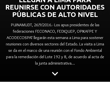
REUNIRSE CON AUTORIDADES
PÚBLICAS DE ALTO NIVEL
PUINAMUDT, 26/9/2016.- Los apus presidentes de las
federaciones FECONACO, FEDIQUEP, OPIKAFPE Y
ACODECOSPAT llegarán esta semana a Lima para sostener
reuniones con diversos sectores del Estado. La visita a Lima
se da en el marco de una reunión con el Fondo Ambiental
para la remediación del Lote 192 y 8, de acuerdo al acta de
la junta administrativa…
keyboard_arrow_down
folder
,
,
,
ACODECOSPAT
CORRIENTES
CUATRO CUENCAS
,
,
,
,
FECONACO
FEDIQUEP
LOTE 192
LOTE 8