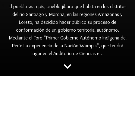
El pueblo wampís, pueblo jíbaro que habita en los distritos
del rio Santiago y Morona, en las regiones Amazonas y
Loreto, ha decidido hacer público su proceso de
conformación de un gobierno territorial autónomo.
Mediante el Foro “Primer Gobierno Autónomo Indígena del
Perú: La experiencia de la Nación Wampís”, que tendrá
lugar en el Auditorio de Ciencias e…
keyboard_arrow_down
folder
,
,
,
,
AMAZONIA
GTA
GTW
PUEBLOS INDIGENAS
,
,
PUINAMUDT
TERRITORIO
WAMPIS
PRESENTARÁN
PÚBLICAMENTE AL