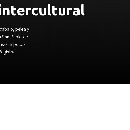
intercultural
rabajo, pelea y
n San Pablo de
reas, a pocos
 Registral…
search