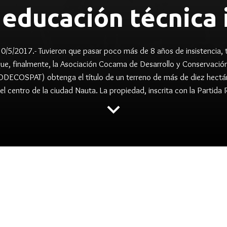
educación técnica 
5/2017.- Tuvieron que pasar poco más de 8 años de insistencia, t
que, finalmente, la Asociación Cocama de Desarrollo y Conservació
ODECOSPAT) obtenga el título de un terreno de más de diez hectá
l centro de la ciudad Nauta. La propiedad, inscrita con la Partida
keyboard_arrow_down
,
,
,
N
NAUTA
PUINAMUDT
TITULACION
abajo y esfuerzos ACODECOSPAT
as a proyecto de educación