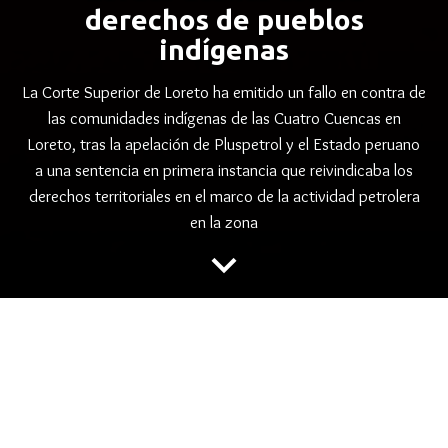
derechos de pueblos
indígenas
La Corte Superior de Loreto ha emitido un fallo en contra de
las comunidades indígenas de las Cuatro Cuencas en
Loreto, tras la apelación de Pluspetrol y el Estado peruano
a una sentencia en primera instancia que reivindicaba los
derechos territoriales en el marco de la actividad petrolera
en la zona
keyboard_arrow_down
folder
,
,
CONVENIO 169 OIT
CUATRO CUENCAS
,
,
,
,
ESTADO PERUANO
LORETO
MINEM
PLUSPETROL
,
TITULACION
TRIBUNAL CONSTITUCIONAL