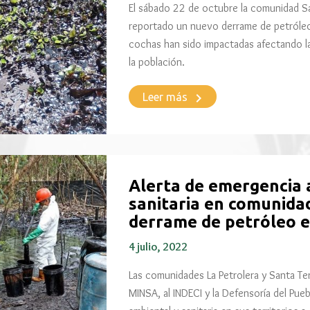
El sábado 22 de octubre la comunidad Sa
reportado un nuevo derrame de petróleo 
cochas han sido impactadas afectando la 
la población.
keyboard_arrow_right
Leer más
Alerta de emergencia 
sanitaria en comunida
derrame de petróleo e
4 julio, 2022
Las comunidades La Petrolera y Santa Ter
MINSA, al INDECI y la Defensoría del Pue