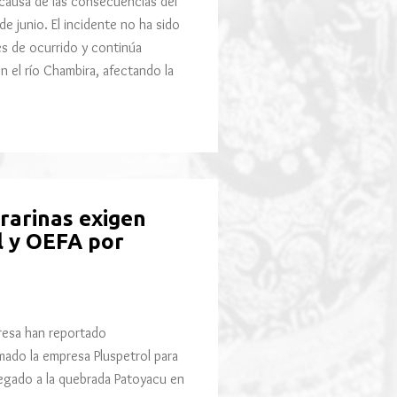
a causa de las consecuencias del
e junio. El incidente no ha sido
s de ocurrido y continúa
 el río Chambira, afectando la
rarinas exigen
l y OEFA por
resa han reportado
mado la empresa Pluspetrol para
legado a la quebrada Patoyacu en