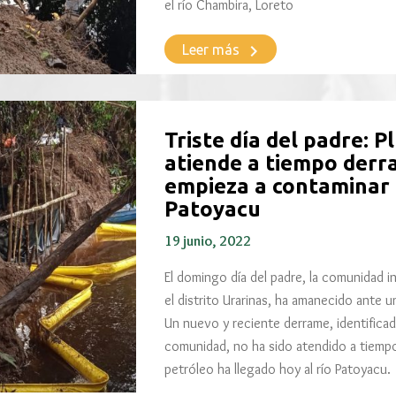
el río Chambira, Loreto
keyboard_arrow_right
Leer más
Triste día del padre: P
atiende a tiempo derr
empieza a contaminar
Patoyacu
19 junio, 2022
El domingo día del padre, la comunidad i
el distrito Urarinas, ha amanecido ante 
Un nuevo y reciente derrame, identificado
comunidad, no ha sido atendido a tiempo 
petróleo ha llegado hoy al río Patoyacu.