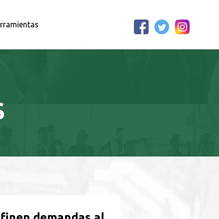
rramientas
S
efinen demandas al