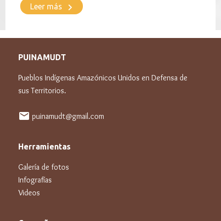
keyboard_arrow_right
Leer más
PUINAMUDT
Pueblos Indígenas Amazónicos Unidos en Defensa de
sus Territorios.
mail
puinamudt@gmail.com
Herramientas
Galería de fotos
Infografías
Videos