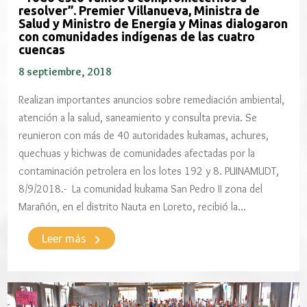
resolver”. Premier Villanueva, Ministra de
Salud y Ministro de Energía y Minas dialogaron
con comunidades indígenas de las cuatro
cuencas
8 septiembre, 2018
Realizan importantes anuncios sobre remediación ambiental,
atención a la salud, saneamiento y consulta previa. Se
reunieron con más de 40 autoridades kukamas, achures,
quechuas y kichwas de comunidades afectadas por la
contaminación petrolera en los lotes 192 y 8. PUINAMUDT,
8/9/2018.- La comunidad kukama San Pedro II zona del
Marañón, en el distrito Nauta en Loreto, recibió la…
keyboard_arrow_right
Leer más