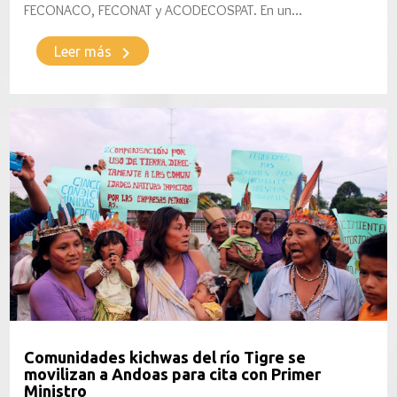
FECONACO, FECONAT y ACODECOSPAT. En un…
keyboard_arrow_right
Leer más
Comunidades kichwas del río Tigre se
movilizan a Andoas para cita con Primer
Ministro