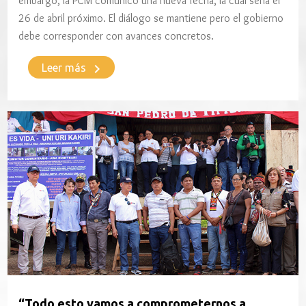
embargo, la PCM comunicó una nueva fecha, la cual sería el
26 de abril próximo. El diálogo se mantiene pero el gobierno
debe corresponder con avances concretos.
keyboard_arrow_right
Leer más
“Todo esto vamos a comprometernos a