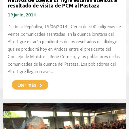
Nativos de cuenca El Tigre estarán atentos a
resultado de visita de PCM al Pastaza
19 junio, 2014
Diario La República, 19/06/2014.- Cerca de 500 indígenas de
veinte comunidades asentadas en la cuenca loretana del
Alto Tigre estarán pendientes de los resultados del diálogo
que se producirá hoy en Andoas entre el presidente del
Consejo de Ministros, René Cornejo, y los pobladores de las
comunidades de la cuenca del Pastaza. Los pobladores del
Alto Tigre llegaron ayer…
keyboard_arrow_right
Leer más