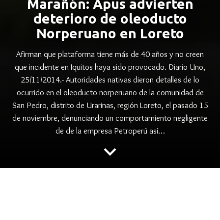
Marañón: Apus advierten
deterioro de oleoducto
Norperuano en Loreto
Afirman que plataforma tiene más de 40 años y no creen
que incidente en Iquitos haya sido provocado. Diario Uno,
25/11/2014.- Autoridades nativas dieron detalles de lo
ocurrido en el oleoducto norperuano de la comunidad de
San Pedro, distrito de Urarinas, región Loreto, el pasado 15
de noviembre, denunciando un comportamiento negligente
de de la empresa Petroperú así…
keyboard_arrow_down
folder
,
,
ACODECOSPAT
AMAZONIA
,
,
,
CONTAMINACION PETROLERA
KUKAMAS
MARAÑÓN