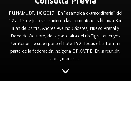
Consulta Previa
PUINAMUDT, 1/8/2017.- En “asamblea extraordinaria” del
12 al 13 de julio se reunieron las comunidades kichwa San
Juan de Bartra, Andrés Avelino Cáceres, Nuevo Arenal y
Doce de Octubre, de la parte alta del río Tigre, en cuyos
territorios se superpone el Lote 192. Todas ellas forman
parte de la federación indígena OPIKAFPE. En la reunión,
apus, madres…
keyboard_arrow_down
folder
,
,
,
CONSULTA PREVIA
KICHWA
KICHWA DEL TIGRE
,
,
,
,
LOTE 192
OPIKAFPE
PLUSPETROL
PUINAMUDT
TIGRE