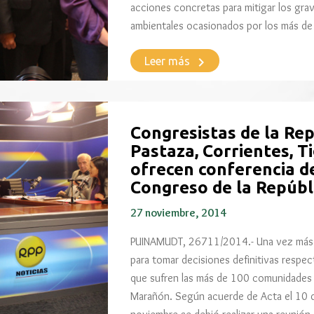
acciones concretas para mitigar los gra
ambientales ocasionados por los más d
keyboard_arrow_right
Leer más
Congresistas de la Rep
Pastaza, Corrientes, 
ofrecen conferencia d
Congreso de la Repúbl
27 noviembre, 2014
PUINAMUDT, 26711/2014.- Una vez más e
para tomar decisiones definitivas respecto
que sufren las más de 100 comunidades d
Marañón. Según acuerde de Acta el 10 d