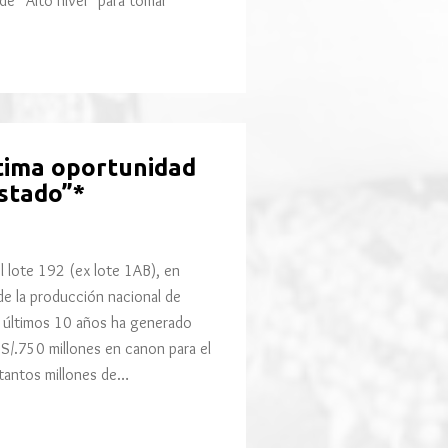
de “Alto nivel” para tomar
ltima oportunidad
Estado”*
 lote 192 (ex lote 1AB), en
e la producción nacional de
os últimos 10 años ha generado
 S/.750 millones en canon para el
 tantos millones de…