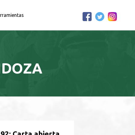
rramientas
NDOZA
92: Carta abierta