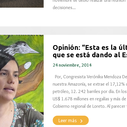
noviembre se debió realizar una reunión 
decisiones…
Opinión: “Esta es la ú
que se está dando al 
24 noviembre, 2014
Por, Congresista Verónika Mendoza Del
nuestra Amazonía, se extrae el 17,12% d
petróleo, 12. 242 barriles por día. En l
US$ 1.678 millones en regalías y más de
Gobierno regional de Loreto. Al parecer
keyboard_arrow_right
Leer más