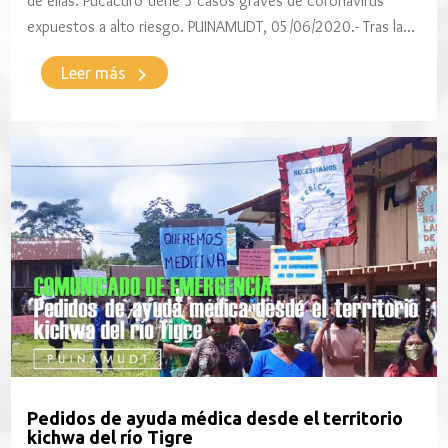
de ellas. Pucacuro tiene 3 casos graves de coronavirus
expuestos a alto riesgo. PUINAMUDT, 05/06/2020.- Tras la…
keyboard_arrow_right
Leer más
Pedidos de ayuda médica desde el territorio
kichwa del río Tigre