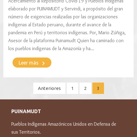
Acercamiento al Repositorio Covid-19 y Pueblos Indígenas
elaborado por PUINAMUDT y Servindi, a propósito del gran
número de exigencias realizadas por las organizaciones
indígenas al Estado peruano, durante el avance de la
pandemia en Perú y territorios indígenas. Por, Mario Zúñiga,
Asesor de la plataforma Puinamudt Quien ha caminado con
los pueblos indígenas de la Amazonía y ha…
keyboard_arrow_right
Leer más
Paginación
Anteriores
1
2
3
de
entradas
PUINAMUDT
Pueblos Indígenas Amazónicos Unidos en Defensa de
sus Territorios.