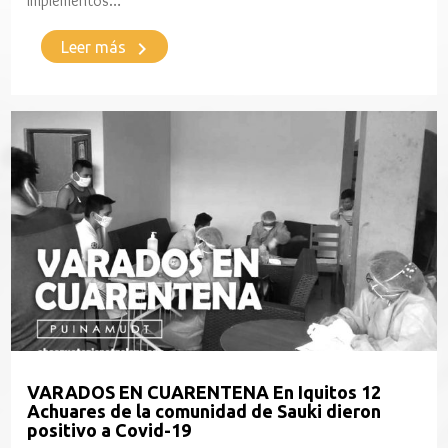
implementos…
keyboard_arrow_right
Leer más
VARADOS EN CUARENTENA En Iquitos 12
Achuares de la comunidad de Sauki dieron
positivo a Covid-19