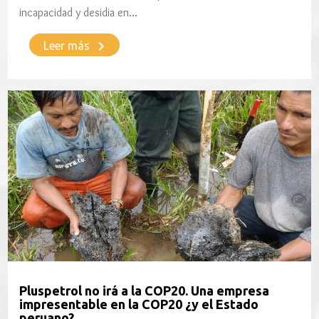
incapacidad y desidia en…
keyboard_arrow_right
Leer más
Pluspetrol no irá a la COP20. Una empresa
impresentable en la COP20 ¿y el Estado
peruano?