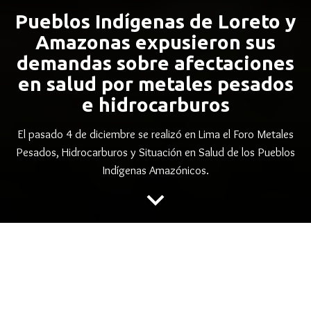
Pueblos Indígenas de Loreto y
Amazonas expusieron sus
demandas sobre afectaciones
en salud por metales pesados
e hidrocarburos
El pasado 4 de diciembre se realizó en Lima el Foro Metales
Pesados, Hidrocarburos y Situación en Salud de los Pueblos
Indígenas Amazónicos.
keyboard_arrow_down
Pueblos Indígenas de
Loreto y Amazonas
expusieron sus