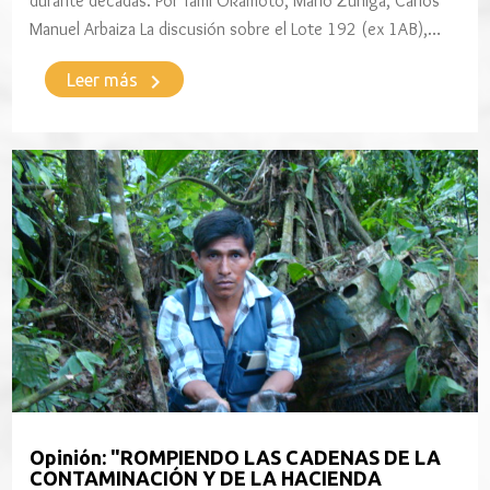
durante décadas. Por Tami Okamoto, Mario Zúñiga, Carlos
Manuel Arbaiza La discusión sobre el Lote 192 (ex 1AB),…
keyboard_arrow_right
Leer más
Opinión: "ROMPIENDO LAS CADENAS DE LA
CONTAMINACIÓN Y DE LA HACIENDA