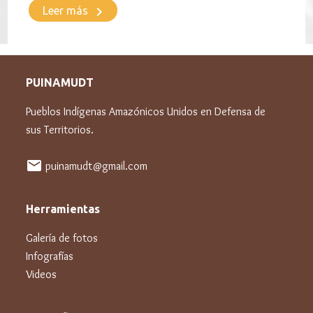
keyboard_arrow_right
Leer más
PUINAMUDT
Pueblos Indígenas Amazónicos Unidos en Defensa de
sus Territorios.
mail
puinamudt@gmail.com
Herramientas
Galería de fotos
Infografías
Videos