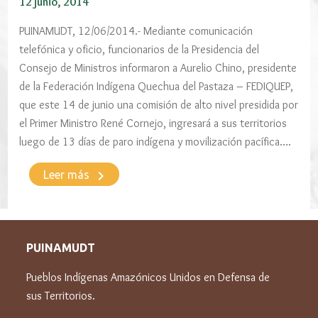
12 junio, 2014
PUINAMUDT, 12/06/2014.- Mediante comunicación
telefónica y oficio, funcionarios de la Presidencia del
Consejo de Ministros informaron a Aurelio Chino, presidente
de la Federación Indígena Quechua del Pastaza – FEDIQUEP,
que este 14 de junio una comisión de alto nivel presidida por
el Primer Ministro René Cornejo, ingresará a sus territorios
luego de 13 días de paro indígena y movilización pacífica….
keyboard_arrow_right
Leer más
PUINAMUDT
Pueblos Indígenas Amazónicos Unidos en Defensa de
sus Territorios.