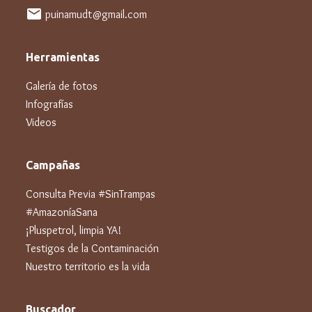
mail
puinamudt@gmail.com
Herramientas
Galería de fotos
Infografías
Videos
Campañas
Consulta Previa #SinTrampas
#AmazoníaSana
¡Pluspetrol, limpia YA!
Testigos de la Contaminación
Nuestro territorio es la vida
Buscador