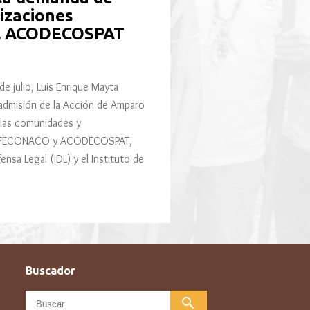
nizaciones
, ACODECOSPAT
 julio, Luis Enrique Mayta
 admisión de la Acción de Amparo
 las comunidades y
P, FECONACO y ACODECOSPAT,
ensa Legal (IDL) y el Instituto de
Buscador
search