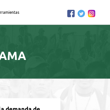
rramientas
KAMA
 la demanda de