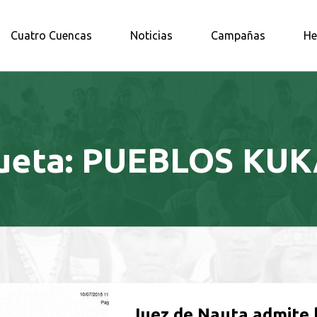
A AMAZONÍA NORTE
Cuatro Cuencas
Noticias
Campañas
He
ueta:
PUEBLOS KU
Juez de Nauta admite