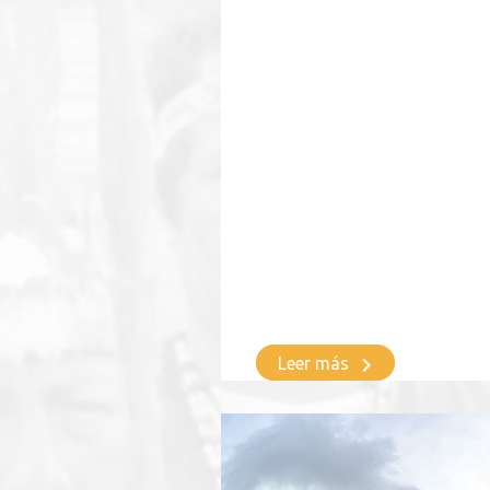
keyboard_arrow_right
Leer más