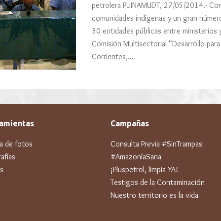
petrolera PUINAMUDT, 27/05/2014.- Con 
comunidades indígenas y un gran númer
30 entidades públicas entre ministerios 
Comisión Multisectorial “Desarrollo para
Corrientes,…
amientas
Campañas
ía de fotos
Consulta Previa #SinTrampas
afías
#AmazoníaSana
s
¡Pluspetrol, limpia YA!
Testigos de la Contaminación
Nuestro territorio es la vida