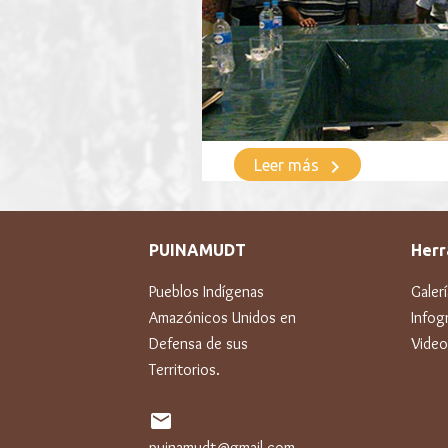
keyboard_arrow_right
Leer más
PUINAMUDT
Herr
Pueblos Indígenas
Galer
Amazónicos Unidos en
Infogr
Defensa de sus
Video
Territorios.
mail
puinamudt@gmail.com