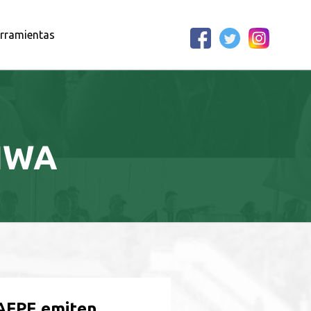
rramientas
HWA
AFPE emiten