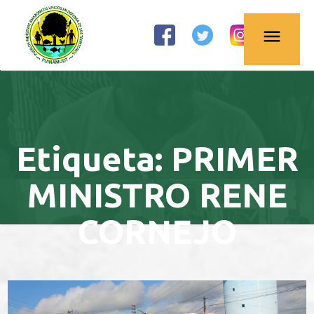
OBSERVATORIO
menu
PETROLERO DE
LA AMAZONÍA
NORTE
Etiqueta:
PRIMER
MINISTRO RENE
CORNEJO