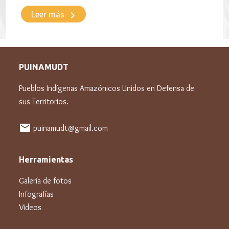
keyboard_arrow_right
Leer más
PUINAMUDT
Pueblos Indígenas Amazónicos Unidos en Defensa de
sus Territorios.
mail
puinamudt@gmail.com
Herramientas
Galería de fotos
Infografías
Videos