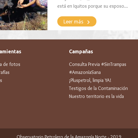
está en Iquitos porque su esposo…
keyboard_arrow_right
Leer más
amientas
Campañas
ía de fotos
Consulta Previa #SinTrampas
afías
#AmazoníaSana
s
¡Pluspetrol, limpia YA!
Testigos de la Contaminación
Nuestro territorio es la vida
Observatorio Petrolero de la Amazonía Norte - 2019