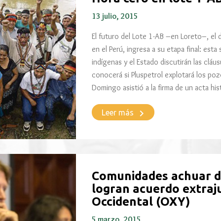
13 julio, 2015
El futuro del Lote 1-AB –en Loreto–, el
en el Perú, ingresa a su etapa final: est
indígenas y el Estado discutirán las cláu
conocerá si Pluspetrol explotará los po
Domingo asistió a la firma de un acta his
keyboard_arrow_right
Leer más
Comunidades achuar d
logran acuerdo extraju
Occidental (OXY)
5 marzo, 2015