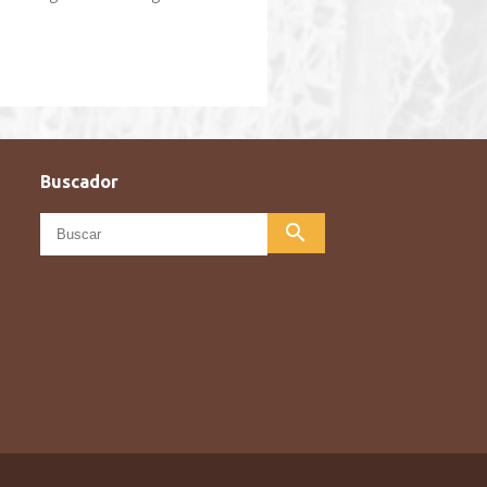
Buscador
search