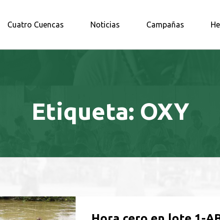
A AMAZONÍA NORTE
Cuatro Cuencas
Noticias
Campañas
He
Etiqueta:
OXY
Hora cero en lote 1-A