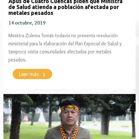
Apus de Cuatro Cuencas piden que Ministra
de Salud atienda a población afectada por
metales pesados
14 octubre, 2019
Ministra Zulema Tomás todavía no presenta resolución
ministerial para la elaboración del Plan Especial de Salud y
tampoco visita comunidades afectadas por metales
pesados.
keyboard_arrow_right
Leer más