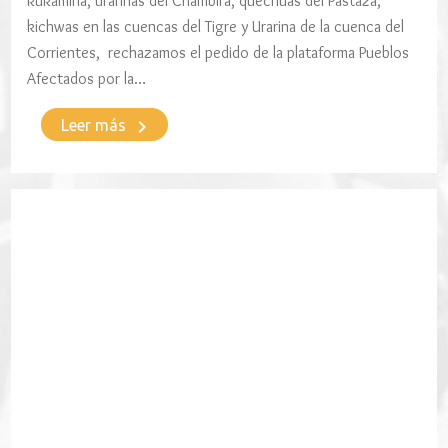
kukamiria, urarinas del Chambira, quechuas del Pastaza,
kichwas en las cuencas del Tigre y Urarina de la cuenca del
Corrientes, rechazamos el pedido de la plataforma Pueblos
Afectados por la…
keyboard_arrow_right
Leer más