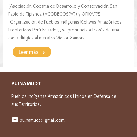
(Asociación Cocama de Desarrollo y Conservación San
Pablo de Tipishca (ACODECOSPAT) y OPIKAFPE
(Organización de Pueblos Indígenas Kichwas Amazónicos
Fronterizos Perú-Ecuador), se pronuncia a través de una
carta dirigida al ministro Víctor Zamora….
keyboard_arrow_right
Leer más
PUINAMUDT
Pueblos Indígenas Amazónicos Unidos en Defensa de
sus Territorios.
mail
puinamudt@gmail.com