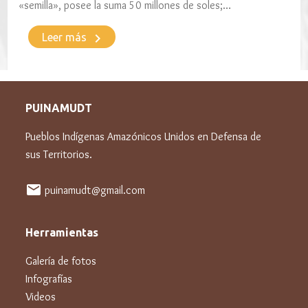
«semilla», posee la suma 50 millones de soles;…
keyboard_arrow_right
Leer más
PUINAMUDT
Pueblos Indígenas Amazónicos Unidos en Defensa de
sus Territorios.
mail
puinamudt@gmail.com
Herramientas
Galería de fotos
Infografías
Videos