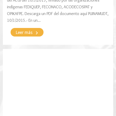
del Acta del 10/3/2015, firmado por las organizaciones
indígenas FEDIQUEP, FECONACO, ACODECOSPAT y
OPIKAFPE. Descarga un PDF del documento aquí PUINAMUDT,
10/1/2015.- En un…
keyboard_arrow_right
Leer más