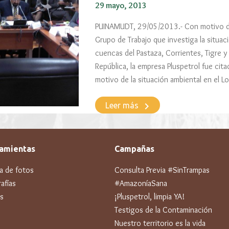
29 mayo, 2013
PUINAMUDT, 29/05/2013.- Con motivo de 
Grupo de Trabajo que investiga la situaci
cuencas del Pastaza, Corrientes, Tigre 
República, la empresa Pluspetrol fue cit
motivo de la situación ambiental en el L
keyboard_arrow_right
Leer más
amientas
Campañas
ía de fotos
Consulta Previa #SinTrampas
afías
#AmazoníaSana
s
¡Pluspetrol, limpia YA!
Testigos de la Contaminación
Nuestro territorio es la vida