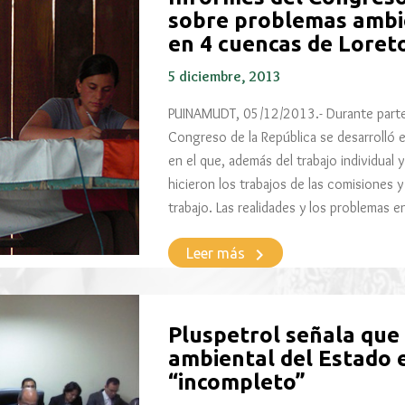
sobre problemas ambie
en 4 cuencas de Loret
5 diciembre, 2013
PUINAMUDT, 05/12/2013.- Durante parte d
Congreso de la República se desarrolló 
en el que, además del trabajo individual 
hicieron los trabajos de las comisiones 
trabajo. Las realidades y los problemas e
keyboard_arrow_right
Leer más
Pluspetrol señala que
ambiental del Estado e
“incompleto”