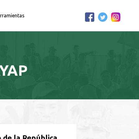
rramientas
YAP
 de la República