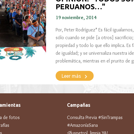
PERUANOS…"
19 noviembre, 2014
Por, Peter Rodríguez* Es fácil igualarnos
sólo cuando se pide [a otros] sacrificio;
propiedad y todo lo que ello implica. Es 
de igualdad; y se universaliza nuestra id
problemática, mientras en el prurito de g
keyboard_arrow_right
Leer más
amientas
Campañas
ía de fotos
Consulta Previa #SinTrampas
afías
#AmazoníaSana
s
¡Pluspetrol, limpia YA!