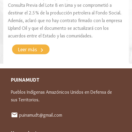
Consulta Previa del Lote 8 en Lima y se comprometió a
destinar el 2.5% de la producción petrolera al Fondo Social.
Además, aclaró que no hay contrato firmado con la empresa
Upland Oil y que el documento se actualizará con los
acuerdos entre el Estado y las comunidades.
keyboard_arrow_right
Leer más
PUINAMUDT
Pueblos Indígenas Amazónicos Unidos en Defensa de
sus Territorios.
mail
puinamudt@gmail.com