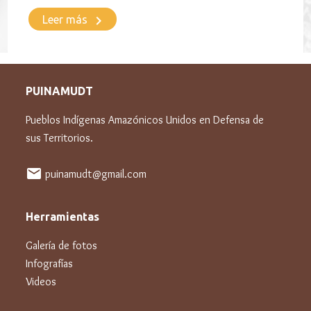
keyboard_arrow_right
Leer más
PUINAMUDT
Pueblos Indígenas Amazónicos Unidos en Defensa de
sus Territorios.
mail
puinamudt@gmail.com
Herramientas
Galería de fotos
Infografías
Videos