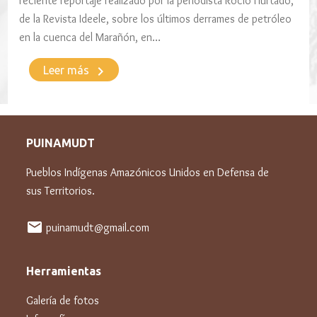
reciente reportaje realizado por la periodista Rocío Hurtado,
de la Revista Ideele, sobre los últimos derrames de petróleo
en la cuenca del Marañón, en…
keyboard_arrow_right
Leer más
PUINAMUDT
Pueblos Indígenas Amazónicos Unidos en Defensa de
sus Territorios.
mail
puinamudt@gmail.com
Herramientas
Galería de fotos