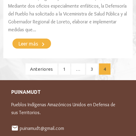
Mediante dos oficios especialmente enfáticos, la Defensoría
del Pueblo ha solicitado a la Viceministra de Salud Pública y al
Gobernador Regional de Loreto, elaborar e implementar
medidas que…
keyboard_arrow_right
Leer más
Paginación
Anteriores
1
…
3
4
de
entradas
PUINAMUDT
Pueblos Indígenas Amazónicos Unidos en Defensa de
sus Territorios.
mail
puinamudt@gmail.com