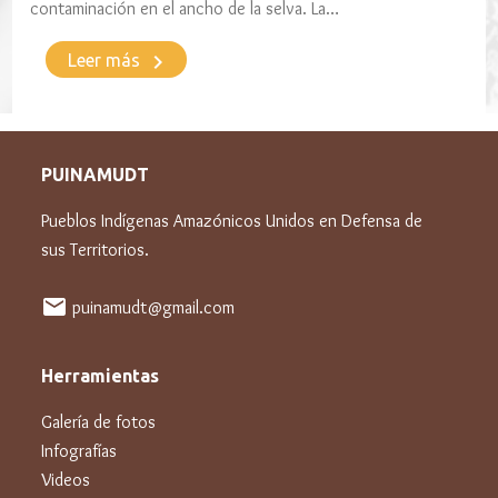
contaminación en el ancho de la selva. La…
keyboard_arrow_right
Leer más
PUINAMUDT
Pueblos Indígenas Amazónicos Unidos en Defensa de
sus Territorios.
mail
puinamudt@gmail.com
Herramientas
Galería de fotos
Infografías
Videos