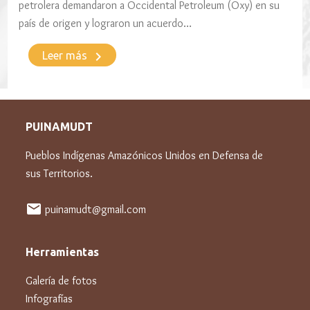
petrolera demandaron a Occidental Petroleum (Oxy) en su
país de origen y lograron un acuerdo…
keyboard_arrow_right
Leer más
PUINAMUDT
Pueblos Indígenas Amazónicos Unidos en Defensa de
sus Territorios.
mail
puinamudt@gmail.com
Herramientas
Galería de fotos
Infografías