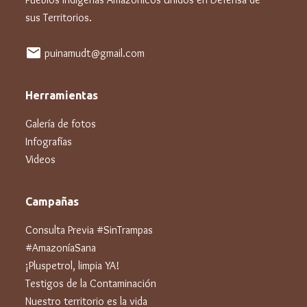
sus Territorios.
mail
puinamudt@gmail.com
Herramientas
Galería de fotos
Infografías
Videos
Campañas
Consulta Previa #SinTrampas
#AmazoníaSana
¡Pluspetrol, limpia YA!
Testigos de la Contaminación
Nuestro territorio es la vida