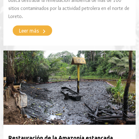
busca destrabar la remediación ambiental de más de 100
sitios contaminados por la actividad petrolera en el norte de
Loreto.
keyboard_arrow_right
Leer más
Restauración de la Amazonía estancada