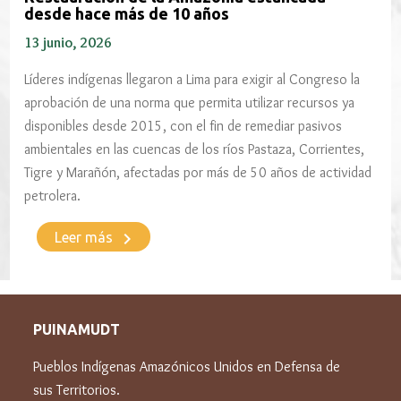
desde hace más de 10 años
13 junio, 2026
Líderes indígenas llegaron a Lima para exigir al Congreso la
aprobación de una norma que permita utilizar recursos ya
disponibles desde 2015, con el fin de remediar pasivos
ambientales en las cuencas de los ríos Pastaza, Corrientes,
Tigre y Marañón, afectadas por más de 50 años de actividad
petrolera.
keyboard_arrow_right
Leer más
PUINAMUDT
Pueblos Indígenas Amazónicos Unidos en Defensa de
sus Territorios.