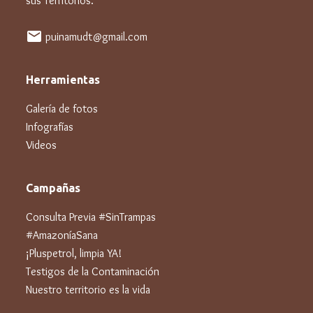
sus Territorios.
mail
puinamudt@gmail.com
Herramientas
Galería de fotos
Infografías
Videos
Campañas
Consulta Previa #SinTrampas
#AmazoníaSana
¡Pluspetrol, limpia YA!
Testigos de la Contaminación
Nuestro territorio es la vida