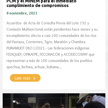
PCM y el MINEM para el inmediato
cumplimiento de compromisos
8 noviembre, 2021
Acuerdos de Acta de Consulta Previa del Lote 192 y
Comisión Multisectorial están pendientes hace meses y su
incumplimiento afecta a casi 100 comunidades de los ríos
del Pastaza, Corrientes, Tigre, Marañón y Chambira
PUINAMUDT 08/11/2021.- Las federaciones indígenas
FEDIQUEP, OPIKAFPE, FECONACOR y ACODECOSPAT que
representan a más de 100 comunidades de los pueblos
quechua, kichwa, achuar, kukama…
keyboard_arrow_right
Leer más