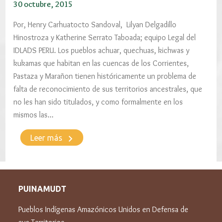
30 octubre, 2015
Por, Henry Carhuatocto Sandoval, Lilyan Delgadillo
Hinostroza y Katherine Serrato Taboada; equipo Legal del
IDLADS PERU. Los pueblos achuar, quechuas, kichwas y
kukamas que habitan en las cuencas de los Corrientes,
Pastaza y Marañon tienen históricamente un problema de
falta de reconocimiento de sus territorios ancestrales, que
no les han sido titulados, y como formalmente en los
mismos las…
keyboard_arrow_right
Leer más
PUINAMUDT
Pueblos Indígenas Amazónicos Unidos en Defensa de