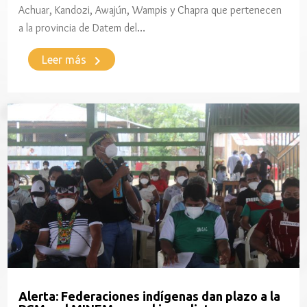
Achuar, Kandozi, Awajún, Wampis y Chapra que pertenecen
a la provincia de Datem del…
keyboard_arrow_right
Leer más
Alerta: Federaciones indígenas dan plazo a la