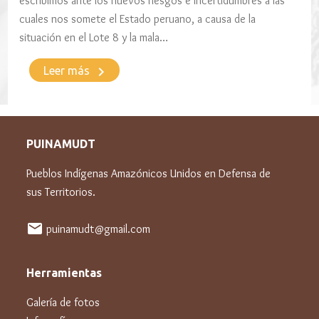
escribimos ante los nuevos riesgos e incertidumbres a las
cuales nos somete el Estado peruano, a causa de la
situación en el Lote 8 y la mala…
keyboard_arrow_right
Leer más
PUINAMUDT
Pueblos Indígenas Amazónicos Unidos en Defensa de
sus Territorios.
mail
puinamudt@gmail.com
Herramientas
Galería de fotos