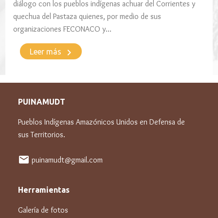
diálogo con los pueblos indígenas achuar del Corrientes y
quechua del Pastaza quienes, por medio de sus
organizaciones FECONACO y…
keyboard_arrow_right
Leer más
PUINAMUDT
Pueblos Indígenas Amazónicos Unidos en Defensa de
sus Territorios.
mail
puinamudt@gmail.com
Herramientas
Galería de fotos